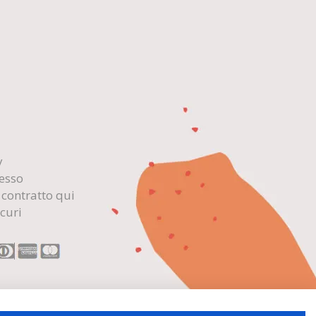
y
cesso
 contratto qui
curi