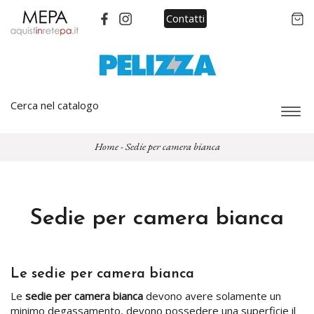
Contatti
Cerca nel catalogo
Espa
barra
di
Home
-
Sedie per camera bianca
navi
Sedie per camera bianca
Le sedie per camera bianca
Le
sedie per camera bianca
devono avere solamente un
minimo degassamento, devono possedere una superficie il