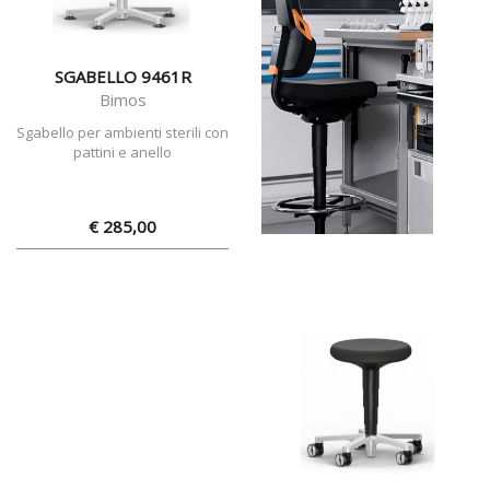
SGABELLO 9461R
Bimos
Sgabello per ambienti sterili con
pattini e anello
€ 285,00