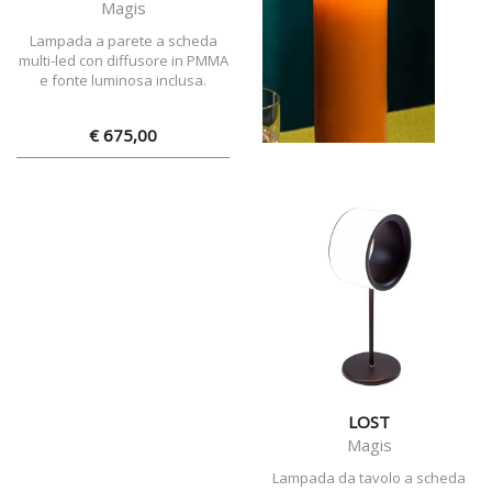
Magis
Lampada a parete a scheda
multi-led con diffusore in PMMA
e fonte luminosa inclusa.
€ 675,00
LOST
Magis
Lampada da tavolo a scheda