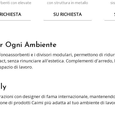
benti con elevate
con struttura in metallo
si
zioni acustiche
estremamente flessibili
compos
RICHIESTA
SU RICHIESTA
er Ogni Ambiente
 fonoassorbenti e i divisori modulari, permettono di ridur
tract, senza rinunciare all'estetica. Complementi d'arredo
spazio di lavoro.
ly
orazioni con designer di fama internazionale, mantenendo
ione di prodotti Caimi più adatta al tuo ambiente di lavo