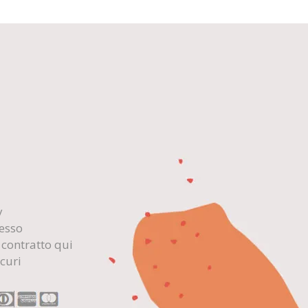
y
cesso
 contratto qui
curi