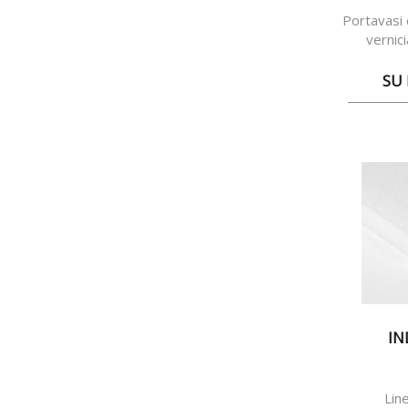
Portavasi 
vernic
e
SU 
IN
Line