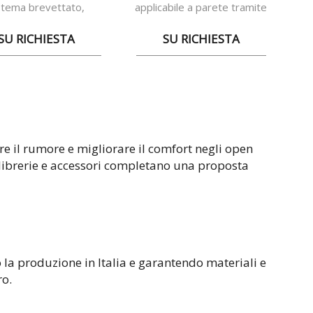
stema brevettato,
applicabile a parete tramite
to da una struttura a
un aggancio magnetico
soffitto
SU RICHIESTA
SU RICHIESTA
re il rumore e migliorare il comfort negli open
, librerie e accessori completano una proposta
 la produzione in Italia e garantendo materiali e
ro.