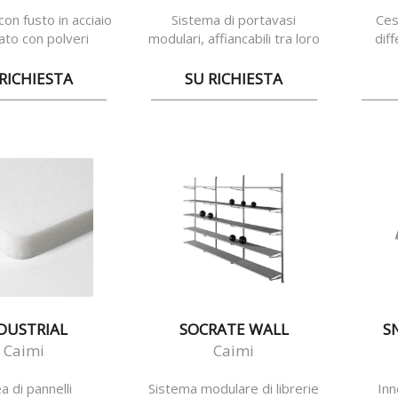
con fusto in acciaio
Sistema di portavasi
Ces
iato con polveri
modulari, affiancabili tra loro
dif
possidiche
per
RICHIESTA
SU RICHIESTA
DUSTRIAL
SOCRATE WALL
S
Caimi
Caimi
a di pannelli
Sistema modulare di librerie
Inn