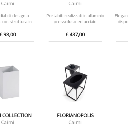
Caimi
Caimi
iabiti design a
Portabiti realizzati in alluminio
Elegan
 con struttura in
pressofuso ed acciaio
dispo
aio verniciato
verniciato
€ 98,00
€ 437,00
N COLLECTION
FLORIANOPOLIS
Caimi
Caimi