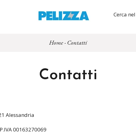
Cerca nel
Home
-
Contatti
Contatti
121 Alessandria
c./P.IVA 00163270069