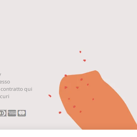
y
cesso
 contratto qui
curi