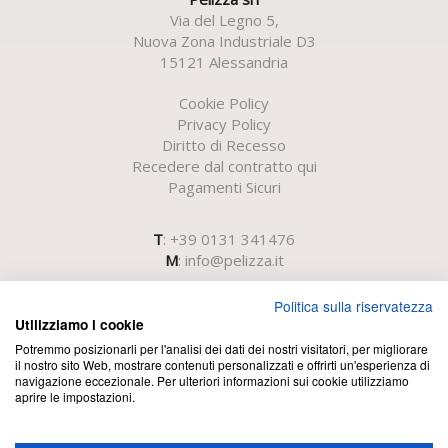
Via del Legno 5,
Nuova Zona Industriale D3
15121 Alessandria
Cookie Policy
Privacy Policy
Diritto di Recesso
Recedere dal contratto qui
Pagamenti Sicuri
T
: +39 0131 341476
M
:
info@pelizza.it
Politica sulla riservatezza
Utilizziamo i cookie
Potremmo posizionarli per l'analisi dei dati dei nostri visitatori, per migliorare
il nostro sito Web, mostrare contenuti personalizzati e offrirti un'esperienza di
navigazione eccezionale. Per ulteriori informazioni sui cookie utilizziamo
aprire le impostazioni.
Registro Imprese di Alessandria N.iscr. e Cod.Fisc. e P.IVA
00163270069 - R.E.A. 18056 - Cap. Soc. i.v. € 51.700,00