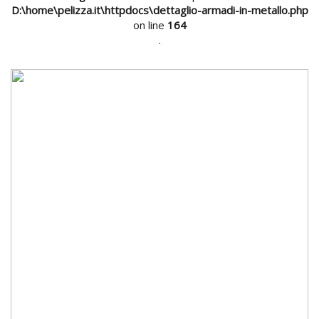
D:\home\pelizza.it\httpdocs\dettaglio-armadi-in-metallo.php
on line
164
.