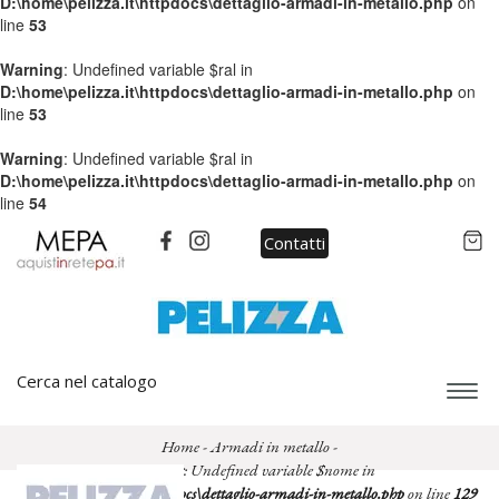
D:\home\pelizza.it\httpdocs\dettaglio-armadi-in-metallo.php
on
line
53
Warning
: Undefined variable $ral in
D:\home\pelizza.it\httpdocs\dettaglio-armadi-in-metallo.php
on
line
53
Warning
: Undefined variable $ral in
D:\home\pelizza.it\httpdocs\dettaglio-armadi-in-metallo.php
on
line
54
Contatti
Cerca nel catalogo
Espa
barra
di
Home
-
Armadi in metallo
-
navi
Warning
: Undefined variable $nome in
D:\home\pelizza.it\httpdocs\dettaglio-armadi-in-metallo.php
on line
129