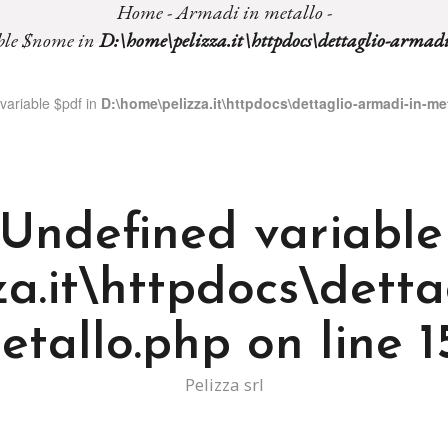
Home
-
Armadi in metallo
-
able $nome in
D:\home\pelizza.it\httpdocs\dettaglio-armad
variable $pdf in
D:\home\pelizza.it\httpdocs\dettaglio-armadi-in-me
 Undefined variabl
a.it\httpdocs\detta
etallo.php
on line
1
Pelizza srl