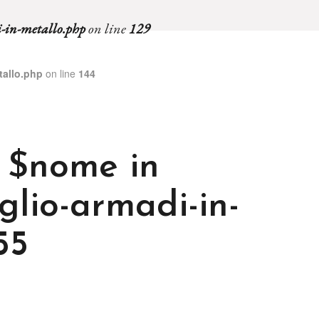
i-in-metallo.php
on line
129
tallo.php
on line
144
e $nome in
glio-armadi-in-
55