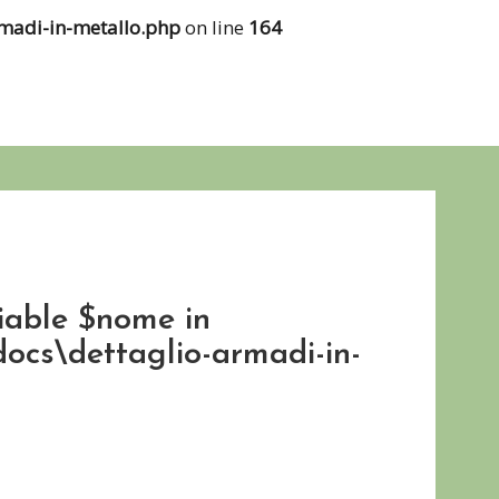
rmadi-in-metallo.php
on line
164
iable $nome in
docs\dettaglio-armadi-in-