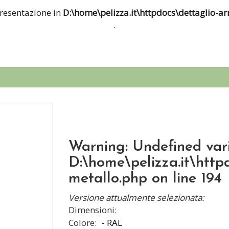
presentazione in
D:\home\pelizza.it\httpdocs\dettaglio-a
.
Warning
: Undefined var
D:\home\pelizza.it\http
metallo.php
on line
194
Versione attualmente selezionata:
Dimensioni:
Colore: