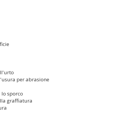
icie
l'urto
l'usura per abrasione
 lo sporco
la graffiatura
ura