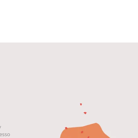
y
cesso