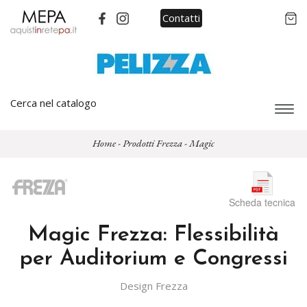
Contatti
Cerca nel catalogo
Espa
barra
di
Home
-
Prodotti Frezza
-
Magic
navi
Scheda tecnica
Magic Frezza: Flessibilità
per Auditorium e Congressi
Design Frezza