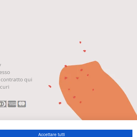
y
cesso
 contratto qui
curi
Accettare tutti