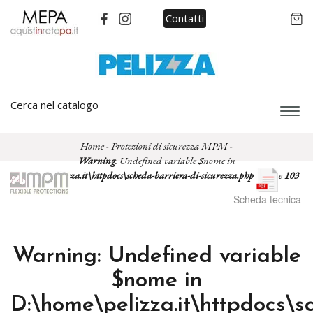
Contatti
Cerca nel catalogo
Espa
barra
di
Home
-
Protezioni di sicurezza MPM
-
navi
Warning
: Undefined variable $nome in
D:\home\pelizza.it\httpdocs\scheda-barriera-di-sicurezza.php
on line
103
Scheda tecnica
Warning
: Undefined variable
$nome in
D:\home\pelizza.it\httpdocs\s