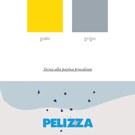
giallo
grigio
Torna alla pagina precedente